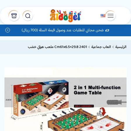
شحن مجاني للطلبات عند وصول قيمة السلة (700 ريال)
الرئيسية
العاب جماعية
Cm61x6.5×29.8 2401 ملعب هوكي خشب