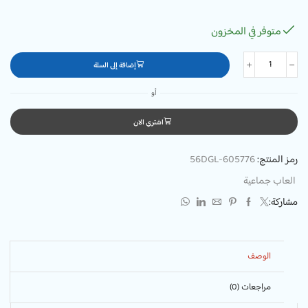
متوفر في المخزون
إضافة إلى السلة
أو
اشتري الان
رمز المنتج:
56DGL-605776
العاب جماعية
مشاركة:
الوصف
مراجعات (0)