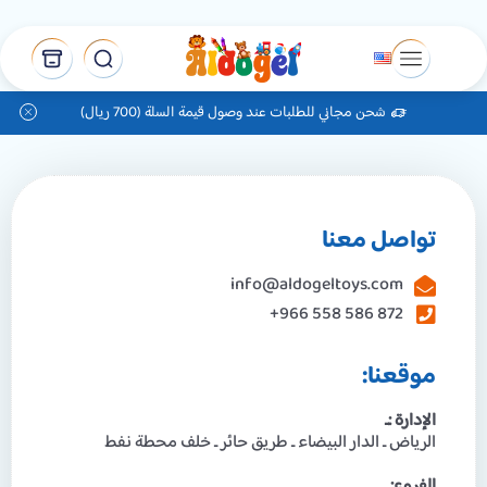
شحن مجاني للطلبات عند وصول قيمة السلة (700 ريال)
تواصل معنا
info@aldogeltoys.com
872 586 558 966+
موقعنا:
الإدارة :ـ
الرياض ـ الدار البيضاء ـ طريق حائر ـ خلف محطة نفط
الفروع:ـ