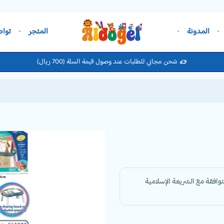
المدونة
المتجر
تواص
شحن مجاني للطلبات عند وصول قيمة السلة (700 ريال)