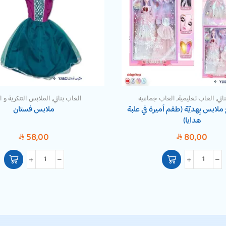
اتي
,
العاب تعليمية
,
العاب جماعية
العاب بناتي
,
الملابس التنكرية و 
لابس بِهديّة (طقم أميرة في علبة
ملابس فستان
هدايا)
58,00
80,00
SAR
SAR