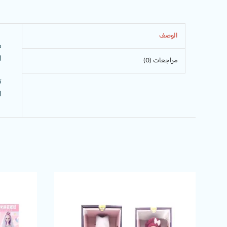
الوصف
س
ل
مراجعات (0)
ت
ا