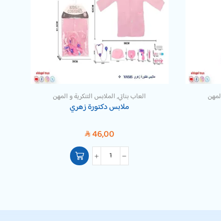
المهن
العاب بناتي
,
الملابس التنكرية و المهن
ملابس دكتورة زهري
عروسة
46,00
SAR