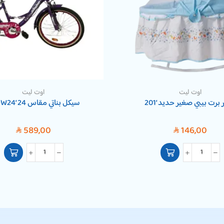
اوت ليت
اوت ليت
برت بيبي صغير حديد ‘201
سيكل بناتي مقاس 24 ‘LM-W24
589,00
146,00
SAR
SAR