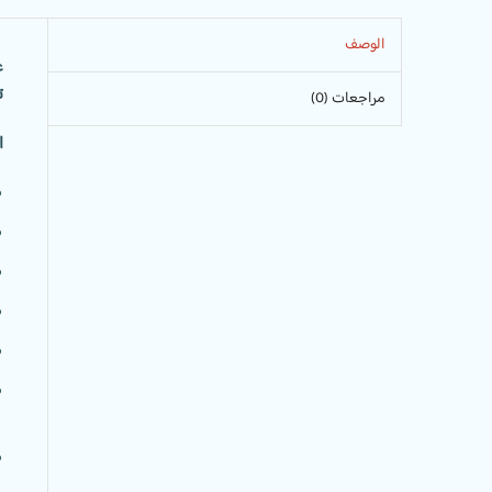
الوصف
ع
ت
مراجعات (0)
ا