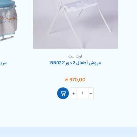
اوت ليت
مروش أطفال 2 دور ‘BB022’
سرير 
370,00
SAR