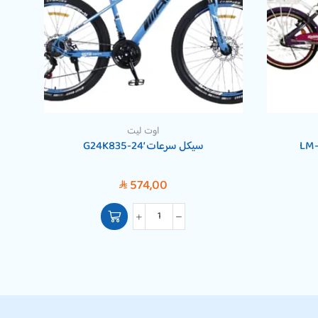
اوت ليت
سيكل سرعات ‘G24K835-24
574,00
SAR