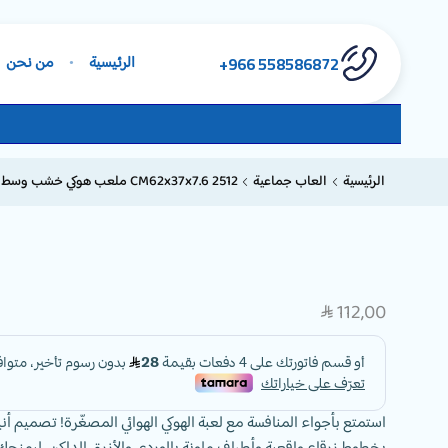
558586872 966+
الرئيسية
من نحن
الرئيسية
العاب جماعية
CM62x37x7.6 2512 ملعب هوكي خشب وسط
112,00
SAR
استمتع بأجواء المنافسة مع لعبة الهوكي الهوائي المصغّرة! تصميم