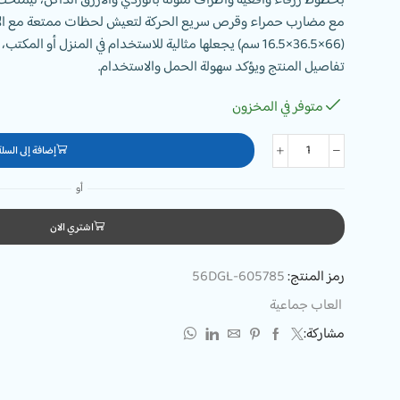
بخطوط زرقاء واقعية وأطراف ملونة بالوردي والأزرق الداكن، ليمنحك ت
مع مضارب حمراء وقرص سريع الحركة لتعيش لحظات ممتعة مع الأص
(66×36.5×16.5 سم) يجعلها مثالية للاستخدام في المنزل أو ال
تفاصيل المنتج ويؤكد سهولة الحمل والاستخدام.
متوفر في المخزون
إضافة إلى السلة
أو
اشتري الان
رمز المنتج:
56DGL-605785
العاب جماعية
مشاركة: