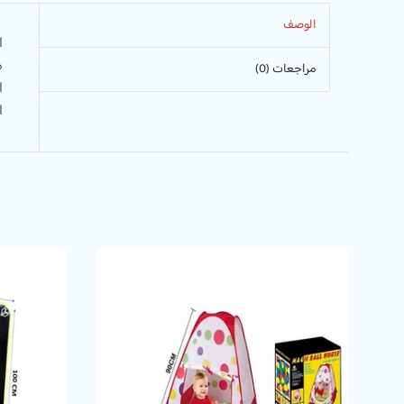
الوصف
ا
م
مراجعات (0)
ا