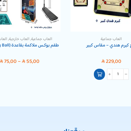
العاب جماعية
العاب جماعية
,
العاب خارجية
,
العاب
 كيرم هندي – مقاس كبير
طقم بوكـس ملاكمة بقاعدة (Punching Ball)
75,00
–
55,00
229,00
SAR
SAR
SAR