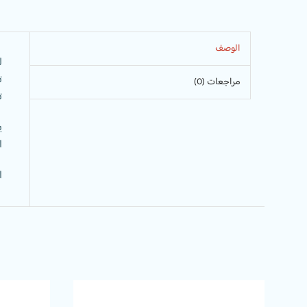
الوصف
ل
ت
مراجعات (0)
ت
ي
ا
ا