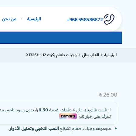
558586872 966+
الرئيسية
من نحن
الرئيسية
العاب بناتي
‘وجبات طعام بكرت XJ326H-112
26,00
SAR
مجموعة وجبات طعام تشجّع
اللعب التخيلي وتمثيل الأدوار
.