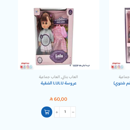
جماعية
العاب بناتي
,
العاب جماعية
قم شتوي)
عروسة LULU الشقية
60,00
SAR