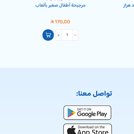
مرجيحة أطفال صغير بألعاب
مشا
170,00
SAR
تواصل معنا: