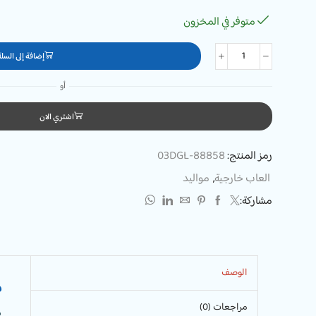
متوفر في المخزون
إضافة إلى السلة
أو
اشتري الان
رمز المنتج:
03DGL-88858
العاب خارجية
,
مواليد
مشاركة:
الوصف
م
مراجعات (0)