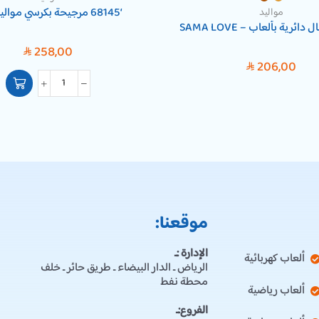
‘68145 مرجيحة بكرسي مواليد هزاز
مواليد
ائرية بألعاب – SAMA LOVE
258,00
SAR
206,00
SAR
موقعنا:
الإدارة :ـ
ألعاب كهربائية
الرياض ـ الدار البيضاء ـ طريق حائر ـ خلف
محطة نفط
ألعاب رياضية
الفروع:ـ