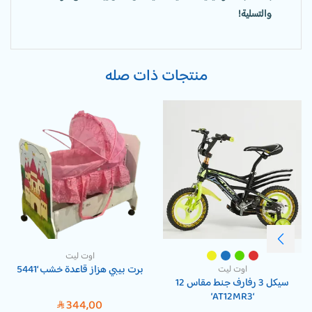
والتسلية!
منتجات ذات صله
اوت ليت
برت بيبي هزاز قاعدة خشب ‘5441
اوت ليت
سيكل 3 رفارف جنط مقاس 12
‘AT12MR3’
344,00
SAR