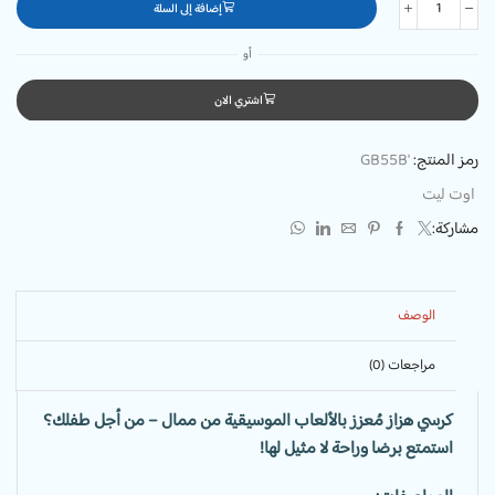
إضافة إلى السلة
أو
اشتري الان
رمز المنتج:
'GB55B
اوت ليت
مشاركة:
الوصف
مراجعات (0)
كرسي هزاز مُعزز بالألعاب الموسيقية من ممال – من أجل طفلك؟
استمتع برضا وراحة لا مثيل لها!