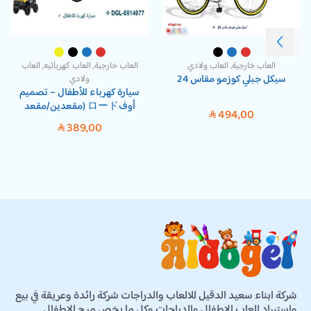
العاب خارجية
,
العاب ولادي
العاب خارجية
,
العاب كهربائيه
,
العاب
سيكل جبلي كوزمو مقاس 24
ولادي
سيارة كهرباء للأطفال – تصميم
أوفロード (مقعدين/مقعد
494,00
SAR
عريض)
389,00
SAR
شركة ابناء سعيد الدقيل للالعاب والدراجات شركة رائدة وعريقة في بيع
واستيراد العاب الاطفال والدراجات وكل ما يخص مرح الاطفال.