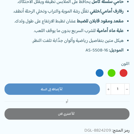
حامي سلسلة كامل
يحافظ على الملابس نظيفة ويقلّل الاحتكاك.
رفارف أمامي/خلفي
تقلّل رشة الموية والتراب وتخلي الرحلة أنظف.
مقعد ومقود قابلان للضبط
عشان تظبط الارتفاع على طول ولدك.
علبة ماء أمامية
للشرب السريع بدون ما يوقف اللعب.
هيكل متين بتفاصيل رياضية وألوان جذّابة تلفت النظر.
الموديل:
AS-5508-16
اللون
إضافة إلى السلة
أو
اشتري الان
رمز المنتج:
DGL-8824209