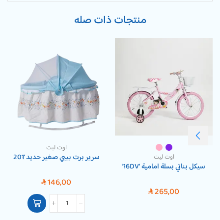
منتجات ذات صله
اوت ليت
سرير برت بيبي صغير حديد ‘201
اوت ليت
سيكل بناتي بسلة امامية ’16DV’
146,00
SAR
265,00
SAR