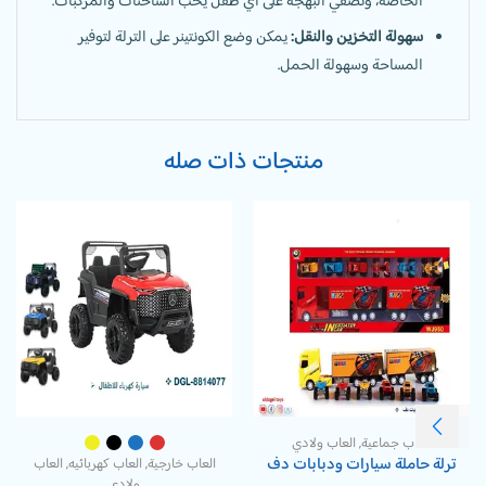
الخاصة، وتُضفي البهجة على أي طفل يحب الشاحنات والمركبات.
سهولة التخزين والنقل:
يمكن وضع الكونتينر على الترلة لتوفير
المساحة وسهولة الحمل.
منتجات ذات صله
العاب جماعية
,
العاب ولادي
ترلة حاملة سيارات ودبابات دف
العاب خارجية
,
العاب كهربائيه
,
العاب
ولادي