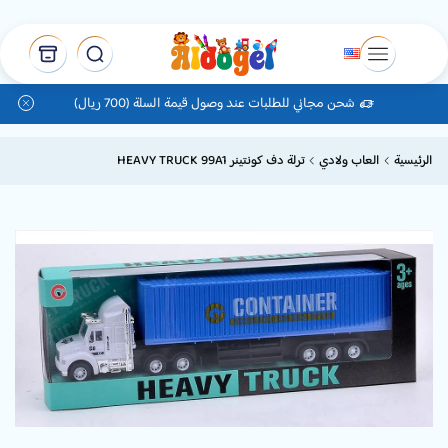
شحن مجاني للطلبات عند وصول قيمة السلة (700 ريال)
الرئيسية
العاب ولادي
ترلة دف كونتينر HEAVY TRUCK 99A1