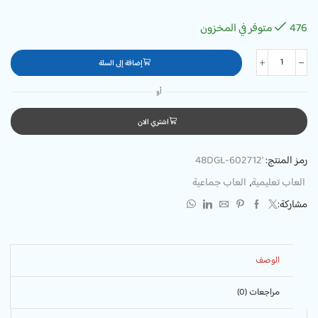
476 متوفر في المخزون
إضافة إلى السلة
أو
اشتري الان
رمز المنتج:
'48DGL-602712
العاب تعليمية
,
العاب جماعية
مشاركة:
الوصف
مراجعات (0)