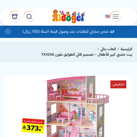
شحن مجاني للطلبات عند وصول قيمة السلة (700 ريال)
الرئيسية
العاب بناتي
بيت خشبي كبير للأطفال – تصميم ثلاثي الطوابق ملون TX1056
تخفيض