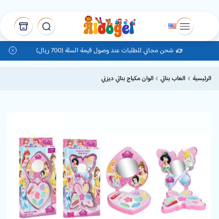
شحن مجاني للطلبات عند وصول قيمة السلة (700 ريال)
الرئيسية
العاب بناتي
الوان مكياج بناتي ديزني